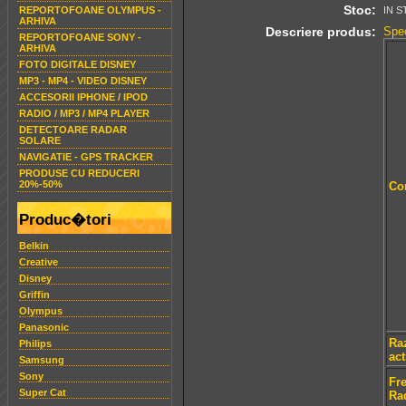
Stoc:
REPORTOFOANE OLYMPUS -
IN S
ARHIVA
Descriere produs:
Spec
REPORTOFOANE SONY -
ARHIVA
FOTO DIGITALE DISNEY
MP3 - MP4 - VIDEO DISNEY
ACCESORII IPHONE / IPOD
RADIO / MP3 / MP4 PLAYER
DETECTOARE RADAR
SOLARE
NAVIGATIE - GPS TRACKER
PRODUSE CU REDUCERI
20%-50%
Co
Produc�tori
Belkin
Creative
Disney
Griffin
Olympus
Panasonic
Ra
Philips
ac
Samsung
Sony
Fr
Super Cat
Ra