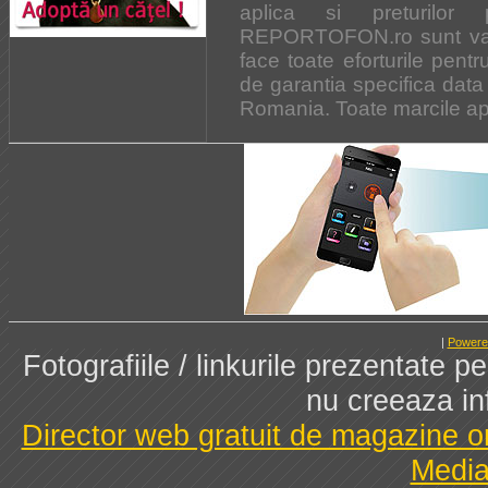
aplica si preturilor
REPORTOFON.ro sunt vala
face toate eforturile pent
de garantia specifica data 
Romania. Toate marcile apar
|
Powere
Fotografiile / linkurile prezentate 
nu creeaza in
Director web gratuit de magazine o
Media