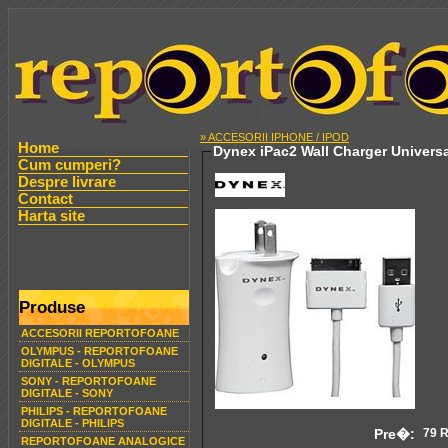
» ACCESORII IPHONE / IPOD
Home
Dynex iPac2 Wall Charger Univers
Cum cumperi?
Despre livrare
Contact
Harta site
Produse
ACCESORII REPORTOFOANE
OLYMPUS - REPORTOFOANE
DIGITALE - OLYMPUS
SONY - REPORTOFOANE
DIGITALE - SONY
PHILIPS - REPORTOFOANE
DIGITALE - PHILIPS
Pre�:
79 
REPORTOFOANE ANALOGICE