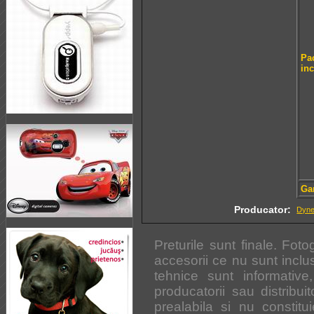
Pa
in
Ga
Producator:
Dyn
Preturile sunt finale. Foto
accesorii ce nu sunt inclus
tehnice sunt informative
producatorii sau distribuito
prealabila si nu constitui