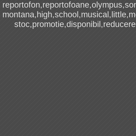
reportofon,reportofoane,olympus,sony
montana,high,school,musical,little,me
stoc,promotie,disponibil,reducere