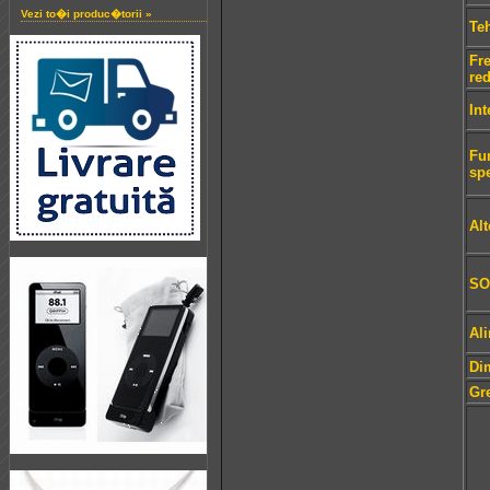
Vezi to�i produc�torii »
Te
Fr
re
Int
Fun
sp
Alt
SO
Al
Di
Gr